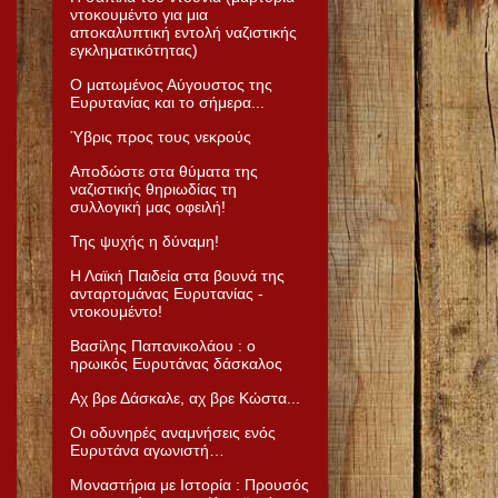
ντοκουμέντο για μια
αποκαλυπτική εντολή ναζιστικής
εγκληματικότητας)
Ο ματωμένος Αύγουστος της
Ευρυτανίας και το σήμερα...
Ύβρις προς τους νεκρούς
Αποδώστε στα θύματα της
ναζιστικής θηριωδίας τη
συλλογική μας οφειλή!
Της ψυχής η δύναμη!
Η Λαϊκή Παιδεία στα βουνά της
ανταρτομάνας Ευρυτανίας -
ντοκουμέντο!
Βασίλης Παπανικολάου : ο
ηρωικός Ευρυτάνας δάσκαλος
Αχ βρε Δάσκαλε, αχ βρε Κώστα...
Οι οδυνηρές αναμνήσεις ενός
Ευρυτάνα αγωνιστή…
Μοναστήρια με Ιστορία : Προυσός