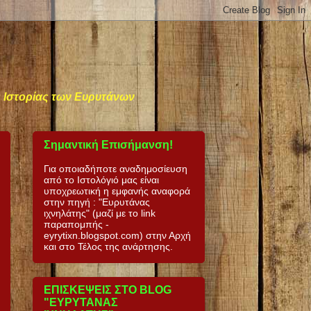
ς Ιστορίας των Ευρυτάνων
Σημαντική Επισήμανση!
Για οποιαδήποτε αναδημοσίευση
από το Ιστολόγιό μας είναι
υποχρεωτική η εμφανής αναφορά
στην πηγή : "Ευρυτάνας
ιχνηλάτης" (μαζί με το link
παραπομπής -
eyrytixn.blogspot.com) στην Αρχή
και στο Τέλος της ανάρτησης.
ΕΠΙΣΚΕΨΕΙΣ ΣΤΟ BLOG
"ΕΥΡΥΤΑΝΑΣ