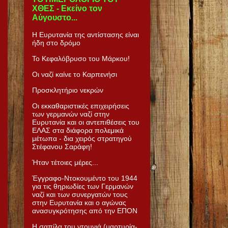
ΧΘΕΣ - Εκείνο τον
Αύγουστο...
Η Ευρυτανία της αντίστασης είναι
ήδη στο δρόμο
Το Κεφαλόβρυσο του Μάρκου!
Οι ναζί καίνε το Καρπενήσι
Προσκλητήριο νεκρών
Οι εκκαθαριστικές επιχειρήσεις
των γερμανών ναζί στην
Ευρυτανία και οι αντεπιθέσεις του
ΕΛΑΣ στα διάφορα πολεμικά
μέτωπα - δια χειρός στρατηγού
Στέφανου Σαράφη!
Ήταν τέτοιες μέρες...
Έγγραφο-Ντοκουμέντο του 1944
για τις θηριωδίες των Γερμανών
ναζί και των συνεργατών τους
στην Ευρυτανία και ο αγώνας
ανασυγκρότησης από την ΕΠΟΝ
Η σαπίλα του ντουνιά (μαρτυρία-