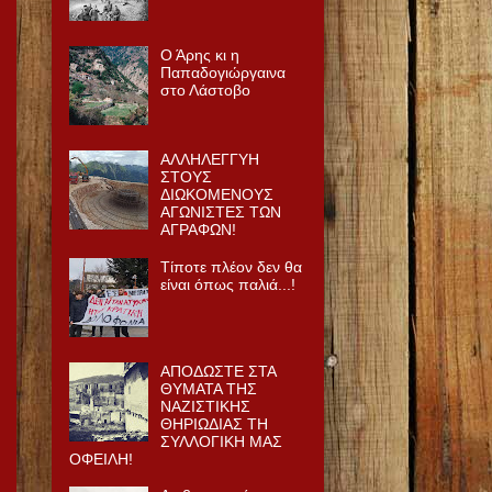
Ο Άρης κι η
Παπαδογιώργαινα
στο Λάστοβο
ΑΛΛΗΛΕΓΓΥΗ
ΣΤΟΥΣ
ΔΙΩΚΟΜΕΝΟΥΣ
ΑΓΩΝΙΣΤΕΣ ΤΩΝ
ΑΓΡΑΦΩΝ!
Τίποτε πλέον δεν θα
είναι όπως παλιά...!
ΑΠΟΔΩΣΤΕ ΣΤΑ
ΘΥΜΑΤΑ ΤΗΣ
ΝΑΖΙΣΤΙΚΗΣ
ΘΗΡΙΩΔΙΑΣ ΤΗ
ΣΥΛΛΟΓΙΚΗ ΜΑΣ
ΟΦΕΙΛΗ!