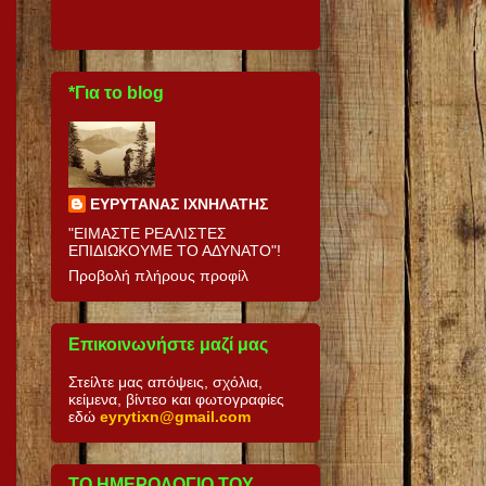
*Για το blog
ΕΥΡΥΤΑΝΑΣ ΙΧΝΗΛΑΤΗΣ
"ΕΙΜΑΣΤΕ ΡΕΑΛΙΣΤΕΣ
ΕΠΙΔΙΩΚΟΥΜΕ ΤΟ ΑΔΥΝΑΤΟ"!
Προβολή πλήρους προφίλ
Επικοινωνήστε μαζί μας
Στείλτε μας απόψεις, σχόλια,
κείμενα, βίντεο και φωτογραφίες
εδώ
eyrytixn@gmail.com
ΤΟ ΗΜΕΡΟΛΟΓΙΟ ΤΟΥ