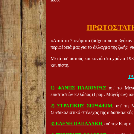
ΠΡΩΤΟΣΤΑΤΗ
«Αυτά τα 7 ονόματα (άσχετα ποιοι βγήκαν
περιφέρειά μας για το άλλαγμα της ζωής, γ
Μετά απ' αυτούς και κοντά στα χρόνια 193
και πίστη.
ΤΑ
1) ΦΑΝΗΣ ΠΑΛΙΟΥΡΑΣ
απ' το Μεγά
επισιτιστών Ελλάδας (Γραμ. Μαγείρων) υ
2) ΣΤΡΑΤΙΚΗΣ ΣΕΡΑΦΕΙΜ
, απ' τη 
Συνδικαλιστικό στέλεχος της διδασκαλική
3) ΕΛΕΝΗ ΠΑΠΑΔΑΚΗ
, απ' την Κρήτη