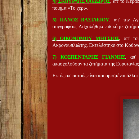
4) ΣΚΟΥΡΛΗΣ ΘΟΔΩΡΟΣ
, απ' το Κερά
ποίημα «Το χέρι».
5) ΠΑΝΟΣ ΒΑΣΙΛΕΙΟΥ
, απ' την Αγ
συγγραφέας. Ασχολήθηκε ειδικά με ζητήμα
6) ΟΙΚΟΝΟΜΟΥ ΜΗΤΣΙΟΣ
, απ' το
Ακροναυπλιώτης. Εκτελέστηκε στο Κούρνοβ
7) ΚΟΣΠΕΝΤΑΡΗΣ ΓΙΑΝΝΗΣ
, απ'
απασχολούσαν τα ζητήματα της Ευρυτανίας 
Εκτός απ' αυτούς είναι και ορισμένοι άλλο