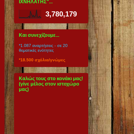
ΙΧΝΗΛΑΤΗΣ"...
3,780,179
Και συνεχίζουμε...
*1.087 αναρτήσεις
- σε 20
θεματικές ενότητες
*18.500 σχόλια/γνώμες
Καλώς τους στο κονάκι μας!
(γίνε μέλος στον ιστοχώρο
μας)