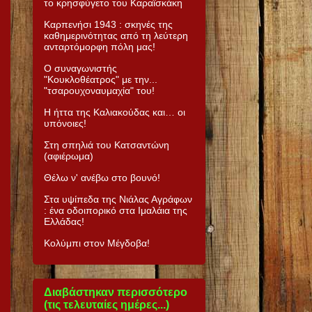
το κρησφύγετο του Καραϊσκάκη
Καρπενήσι 1943 : σκηνές της
καθημερινότητας από τη λεύτερη
ανταρτόμορφη πόλη μας!
Ο συναγωνιστής
"Κουκλοθέατρος" με την...
"τσαρουχοναυμαχία" του!
Η ήττα της Καλιακούδας και… οι
υπόνοιες!
Στη σπηλιά του Κατσαντώνη
(αφιέρωμα)
Θέλω ν' ανέβω στο βουνό!
Στα υψίπεδα της Νιάλας Αγράφων
: ένα οδοιπορικό στα Ιμαλάια της
Ελλάδας!
Κολύμπι στον Μέγδοβα!
Διαβάστηκαν περισσότερο
(τις τελευταίες ημέρες...)