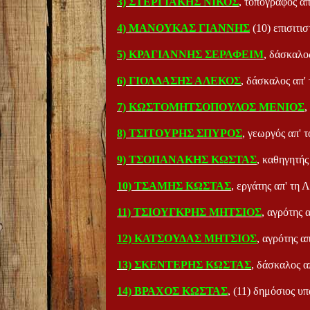
3) ΣΤΕΡΓΙΑΚΗΣ ΝΙΚΟΣ
, τοπογράφος α
4) ΜΑΝΟΥΚΑΣ ΓΙΑΝΝΗΣ
(10) επισιτι
5) ΚΡΑΓΙΑΝΝΗΣ ΣΕΡΑΦΕΙΜ
, δάσκαλο
6) ΓΙΟΛΔΑΣΗΣ ΑΛΕΚΟΣ
, δάσκαλος απ'
7) ΚΩΣΤΟΜΗΤΣΟΠΟΥΛΟΣ ΜΕΝΙΟΣ
,
8) ΤΣΙΤΟΥΡΗΣ ΣΠΥΡΟΣ
, γεωργός απ' 
9) ΤΣΟΠΑΝΑΚΗΣ ΚΩΣΤΑΣ
, καθηγητής
10) ΤΣΑΜΗΣ ΚΩΣΤΑΣ
, εργάτης απ' τη 
11) ΤΣΙΟΥΓΚΡΗΣ ΜΗΤΣΙΟΣ
, αγρότης 
12) ΚΑΤΣΟΥΔΑΣ ΜΗΤΣΙΟΣ
, αγρότης α
13) ΣΚΕΝΤΕΡΗΣ ΚΩΣΤΑΣ
, δάσκαλος α
14) ΒΡΑΧΟΣ ΚΩΣΤΑΣ
, (11) δημόσιος υ