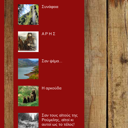
Συνάφεια
Α Ρ Η Σ
Σαν ψέμα...
Η αρκούδα
Σαν τους αϊτούς της
Ρούμελης, αϊτοί κι
αυτοί ως το τέλος!