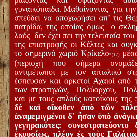
γυναικόπαιδα. Μαθαίνοντας
για τη
σπεύδει να αποχωρήσει απ’ τις Θε
πατρίδα, της οποίας όμως
ο σκλη
λαός
δεν έχει πει την τελευταία το
της επιστροφής οι Κέλτες και συγ
το σημερινό χωριό Κρίκελο
μέσ
*(17)
(περιοχή που σήμερα ονομάζε
αντιμέτωποι με τον αιτωλικό σ
έσπευσαν και αρκετοί Αχαιοί από τ
των στρατηγών,
Πολύαρχου,
Πολ
και με τους απλούς κατοίκους της 
δὲ καὶ οἴκοθεν ἀπὸ τῶν πόλε
ἀναμεμιγμένοι δ᾿ ἦσαν ὑπὸ ἀνάγκη
γεγηρακότες: συνεστρατεύοντο 
ἑκουσίως, πλέον ἐς τοὺς Γαλάτ