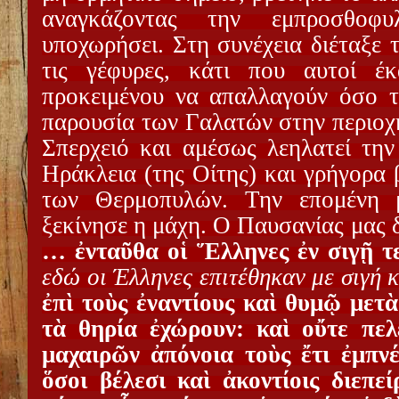
αναγκάζοντας την εμπροσθο
υποχωρήσει. Στη συνέχεια διέταξε 
τις γέφυρες, κάτι που αυτοί έ
προκειμένου να απαλλαγούν όσο τ
παρουσία των Γαλατών στην περιοχ
Σπερχειό και αμέσως λεηλατεί την
Ηράκλεια (της Οίτης) και γρήγορα 
των Θερμοπυλών. Την επομένη 
ξεκίνησε η μάχη. Ο Παυσανίας μας δ
… ἐνταῦθα οἱ Ἕλληνες ἐν
σιγῇ τ
εδώ οι Έλληνες επιτέθηκαν με σιγή κ
ἐπὶ τοὺς ἐναντίους καὶ θυμῷ μετ
τὰ θηρία ἐχώρουν: καὶ οὔτε πελ
μαχαιρῶν ἀπόνοια τοὺς ἔτι ἐμπνέο
ὅσοι βέλεσι καὶ ἀκοντίοις διεπε