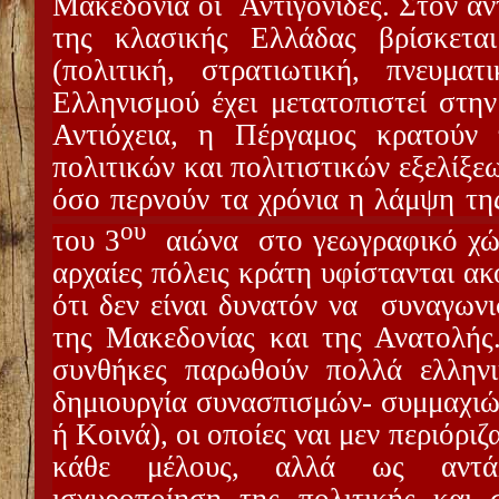
Μακεδονία οι
Αντιγονίδες. Στον αν
της κλασικής Ελλάδας βρίσκεται
(πολιτική, στρατιωτική, πνευματ
Ελληνισμού έχει μετατοπιστεί στη
Αντιόχεια, η Πέργαμος κρατούν
πολιτικών και πολιτιστικών εξελίξε
όσο περνούν τα χρόνια η λάμψη τη
ου
του 3
αιώνα
στο γεωγραφικό χώ
αρχαίες πόλεις κράτη υφίστανται ακ
ότι δεν είναι δυνατόν να
συναγωνι
της Μακεδονίας και της Ανατολής.
συνθήκες παρωθούν πολλά ελληνι
δημιουργία συνασπισμών- συμμαχιών
ή Κοινά), οι οποίες ναι μεν περιόρι
κάθε μέλους, αλλά ως αντάλ