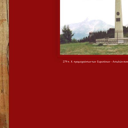
279 π. Χ. προμαχούντων των
Ευρυτάνων – Αιτωλών
συν