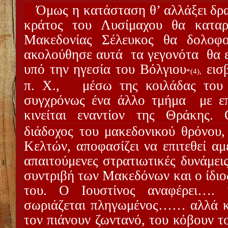
Όμως η κατάσταση θ’ αλλάξει δρα
κράτος του Λυσίμαχου θα καταρ
Μακεδονίας Σέλευκος θα δολοφο
ακολούθησε αυτά
τα γεγονότα
θα 
υπό την ηγεσία του Βόλγιου
εισ
*(4),
π. Χ.,
μέσω της κοιλάδας του
συγχρόνως ένα άλλο τμήμα
με ε
κινείται εναντίον της Θράκης.
διάδοχος του μακεδονικού θρόνου,
Κελτών, αποφασίζει να επιτεθεί αμέ
απαιτούμενες στρατιωτικές δυνάμει
συντριβή των Μακεδόνων και ο ίδιο
του. Ο Ιουστίνος αναφέρει…. 
σωριάζεται πληγωμένος…… αλλά και
τον πιάνουν ζωντανό, του κόβουν τ