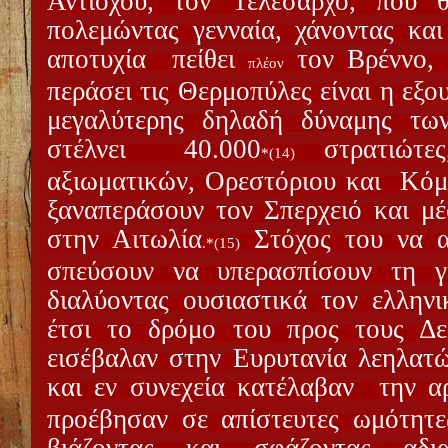
Αντίοχου, τον Τελέσαρχο, που 
πολεμώντας γενναία, χάνοντας και
αποτυχία
πείθει
τον Βρέννο, 
πλέον
περάσει τις Θερμοπύλες είναι η εξ
μεγαλύτερης δηλαδή δύναμης τω
στέλνει
40.000
στρατιώτες
*(14)
αξιωματικών, Ορεστόριου και
Κόμ
ξαναπεράσουν τον Σπερχειό και μ
στην Αιτωλία
Στόχος του να α
.*(15)
σπεύσουν να υπερασπίσουν τη γ
διαλύοντας ουσιαστικά τον ελλην
έτσι το δρόμο του προς τους Δε
εισέβαλαν στην Ευρυτανία λεηλατώ
και εν συνεχεία κατέλαβαν
την α
προέβησαν σε απίστευτες ωμότητες
βιάζοντας και σφάζοντας αδια