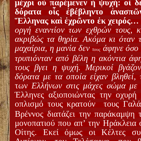
μέχρι οὗ παρέμενεν ἡ ψυχή: οἱ 
δόρατα οἷς ἐβέβληντο ἀνασπῶ
Ἕλληνας καὶ ἐχρῶντο ἐκ χειρός…
οργή εναντίον των εχθρών τους, 
ακριβώς τα θηρία. Ακόμα κι όταν τ
μαχαίρια, η μανία δεν
άφηνε όσο 
τους
τρυπιόνταν από βέλη η ακόντια άφη
τους βγει η ψυχή. Μερικοί βγάζον
δόρατα με τα οποία είχαν βληθεί,
των
Ελλήνων στις μάχες σώμα με
Έλληνες αξιοποιώντας την οχυρή
οπλισμό τους κρατούν
τους Γαλά
Βρέννος διατάζει την παράκαμψη
μονοπατιού που απ’ την Ηράκλεια 
Οίτης. Εκεί όμως οι Κέλτες συ