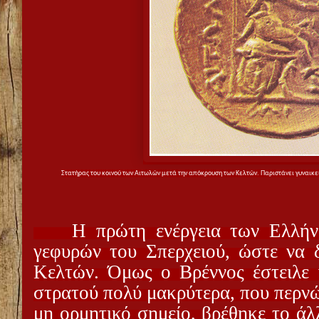
Στατήρας του κοινού των Αιτωλών μετά την απόκρουση των Κελτών. Παριστάνει γυναικε
Η πρώτη ενέργεια των Ελλή
γεφυρών του Σπερχειού, ώστε να 
Κελτών. Όμως ο Βρέννος έστειλε 
στρατού πολύ μακρύτερα, που περνώ
μη ορμητικό σημείο, βρέθηκε το άλ