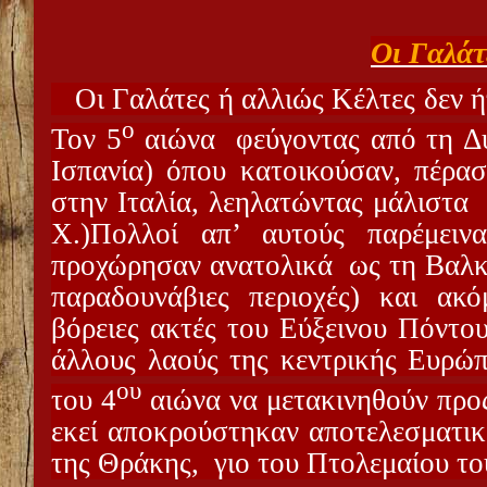
Οι Γαλάτ
Οι Γαλάτες ή αλλιώς Κέλτες δεν ή
ο
Τον 5
αιώνα
φεύγοντας από τη Δ
Ισπανία) όπου κατοικούσαν, πέρασ
στην Ιταλία, λεηλατώντας μάλιστα
Χ.)Πολλοί απ’ αυτούς παρέμειν
προχώρησαν ανατολικά
ως τη Βαλκ
παραδουνάβιες περιοχές) και ακό
βόρειες ακτές του Εύξεινου Πόντο
άλλους λαούς της κεντρικής Ευρώπ
ου
του 4
αιώνα να μετακινηθούν προς
εκεί αποκρούστηκαν αποτελεσματικ
της Θράκης,
γιο του Πτολεμαίου το