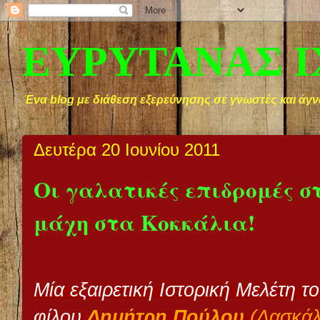
ΕΥΡΥΤΑΝΑΣ 
Ένα blog με διάθεση εξερεύνησης σε γνωστές και άγν
Δευτέρα 20 Ιουνίου 2011
Οι γαλατικές επιδρομές σ
μάχη στα Κοκκάλια!
Μία εξαιρετική Ιστορική Μελέτη 
φίλου
Δημήτρη Πούλου
(Δασκάλ